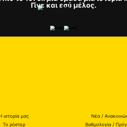
Γίνε και εσύ μέλος.
ΑΘΛΗΤΙΚΗ ΕΝΩΣΗ ΚΕΦΑΛΟΒΡΥΣΟΥ
"Η ΑΝΑΓΕΝΝΗΣΗ"
info@kefalovrisofc.gr
Η ιστορία μας
Νέα / Ανακοινώ
Το ρόστερ
Βαθμολογία / Πρό